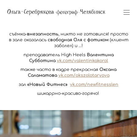
съёмка-
внезапность
, никто не готовился! просто
в зале оказалась
свободная Оля с фотиком
(клиент
заболел) и …!
преподаватель High Heels
Валентина
Субботина
vk.com/valentinkakorol
также часто в кадре прекрасная
Оксана
Саламатова
vk.com/okszolotaryova
зал
«Новый Фитнес»
vk.com/newfitnesslen
шикаррно-красиво-горячо!